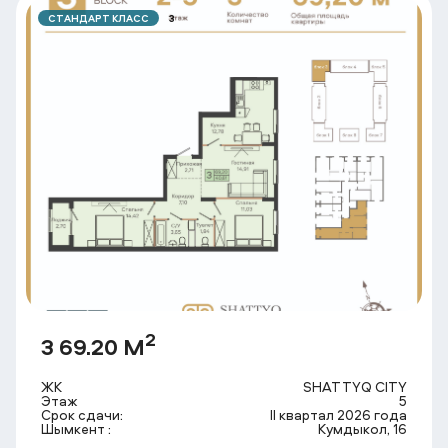
СТАНДАРТ КЛАСС
3
2
3 69.20 М
ЖК
SHATTYQ CITY
Этаж
5
Срок сдачи:
II квартал 2026 года
Шымкент :
Кумдыкол, 16