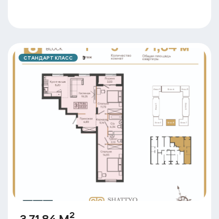
СТАНДАРТ КЛАСС
3
2
3 71.84 М