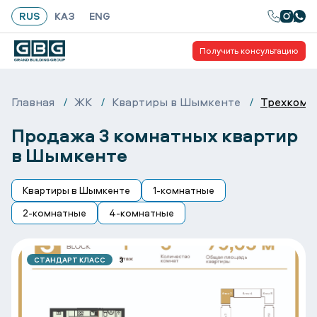
gtag('config', 'G-6CL5WZX6M0');
RUS
КАЗ
ENG
Получить консультацию
Главная
ЖК
Квартиры в Шымкенте
Трехкомн
Продажа 3 комнатных квартир
в Шымкенте
Квартиры в Шымкенте
1-комнатные
2-комнатные
4-комнатные
СТАНДАРТ КЛАСС
3