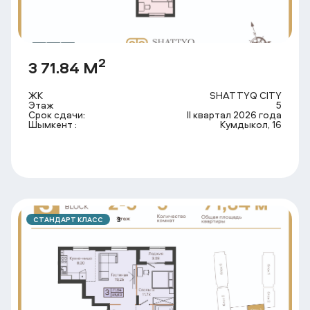
2
3 71.84 М
ЖК
SHATTYQ CITY
Этаж
5
Срок сдачи:
II квартал 2026 года
Шымкент :
Кумдыкол, 16
СТАНДАРТ КЛАСС
3