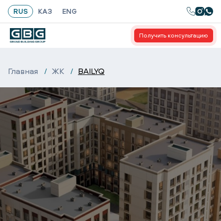
gtag('config', 'G-6CL5WZX6M0');
RUS
КАЗ
ENG
Получить консультацию
Главная
ЖК
BAILYQ